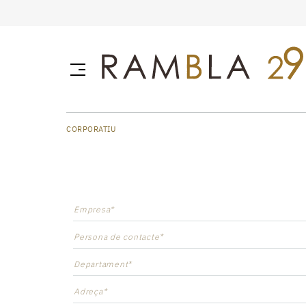
CORPORATIU
Empresa*
Persona de contacte*
Departament*
Adreça*