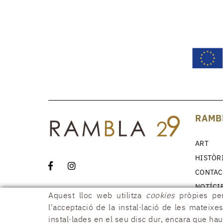
RAMB
ART
HISTÒR
CONTAC
NOTÍCI
Aquest lloc web utilitza
cookies
pròpies per
l'acceptació de la instal·lació de les mateixes
instal·lades en el seu disc dur, encara que ha