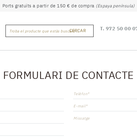
Ports gratuïts a partir de 150 € de compra
(Espaya península)
T.
972 50 00 0
CERCAR
Troba el producte que estàs buscant ...
FORMULARI DE CONTACTE
Telèfon*
E-mail*
Missatge