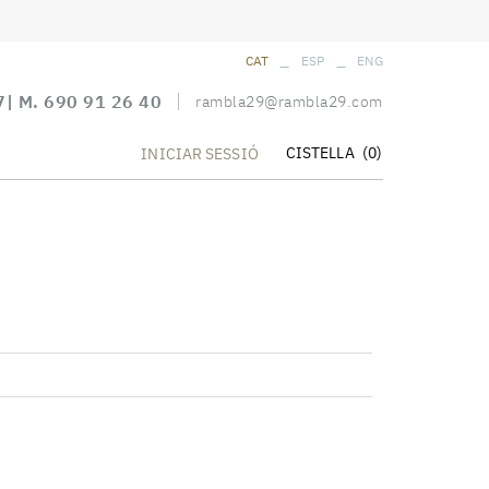
_
_
CAT
ESP
ENG
7
| M.
690 91 26 40
rambla29@rambla29.com
CISTELLA
(0)
INICIAR SESSIÓ