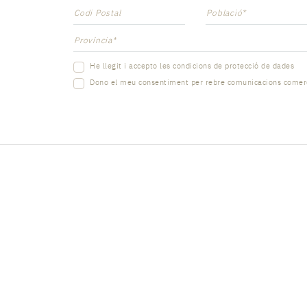
Codi Postal
Població*
Província*
He llegit i accepto les
condicions de protecció de dades
Dono el meu consentiment per rebre
comunicacions comer