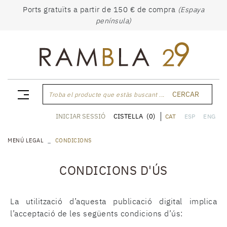
Ports gratuïts a partir de 150 € de compra
(Espaya
península)
CERCAR
Troba el producte que estàs buscant ...
CISTELLA
(0)
INICIAR SESSIÓ
CAT
ESP
ENG
MENÚ LEGAL
CONDICIONS
CONDICIONS D'ÚS
La utilització d’aquesta publicació digital implica
l’acceptació de les següents condicions d’ús: