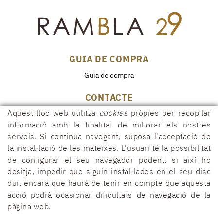
GUIA DE COMPRA
Guia de compra
CONTACTE
Aquest lloc web utilitza
cookies
pròpies per recopilar
Rambla, 29
17600 FIGUERES (Girona)
informació amb la finalitat de millorar els nostres
serveis. Si continua navegant, suposa l'acceptació de
972 50 00 07
la instal·lació de les mateixes. L'usuari té la possibilitat
690 91 26 40
de configurar el seu navegador podent, si així ho
rambla29@rambla29.com
desitja, impedir que siguin instal·lades en el seu disc
dur, encara que haurà de tenir en compte que aquesta
acció podrà ocasionar dificultats de navegació de la
pàgina web.
POLÍTICA DE COOKIES
AVÍS LEGAL
CONDICIONS