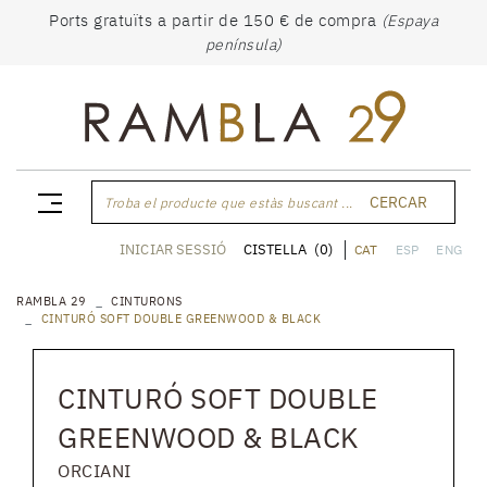
Ports gratuïts a partir de 150 € de compra
(Espaya
península)
CERCAR
Troba el producte que estàs buscant ...
CISTELLA
(0)
INICIAR SESSIÓ
CAT
ESP
ENG
RAMBLA 29
CINTURONS
CINTURÓ SOFT DOUBLE GREENWOOD & BLACK
CINTURÓ SOFT DOUBLE
GREENWOOD & BLACK
ORCIANI