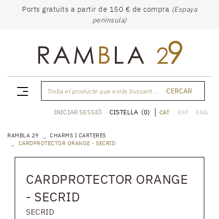
Ports gratuïts a partir de 150 € de compra
(Espaya
península)
CERCAR
Troba el producte que estàs buscant ...
CISTELLA
(0)
INICIAR SESSIÓ
CAT
ESP
ENG
RAMBLA 29
CHARMS I CARTERES
CARDPROTECTOR ORANGE - SECRID
CARDPROTECTOR ORANGE
- SECRID
SECRID