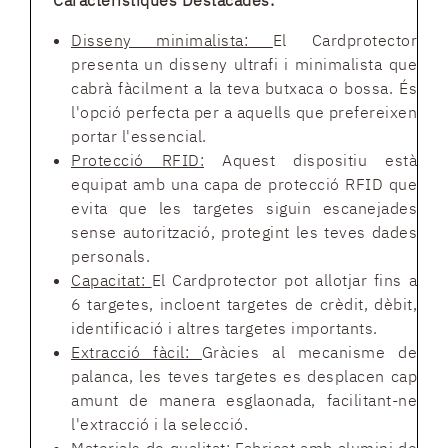
Característiques Destacades:
Disseny minimalista:
El Cardprotector
presenta un disseny ultrafi i minimalista que
cabrà fàcilment a la teva butxaca o bossa. És
l'opció perfecta per a aquells que prefereixen
portar l'essencial.
Protecció RFID:
Aquest dispositiu està
equipat amb una capa de protecció RFID que
evita que les targetes siguin escanejades
sense autorització, protegint les teves dades
personals.
Capacitat:
El Cardprotector pot allotjar fins a
6 targetes, incloent targetes de crèdit, dèbit,
identificació i altres targetes importants.
Extracció fàcil:
Gràcies al mecanisme de
palanca, les teves targetes es desplacen cap
amunt de manera esglaonada, facilitant-ne
l'extracció i la selecció.