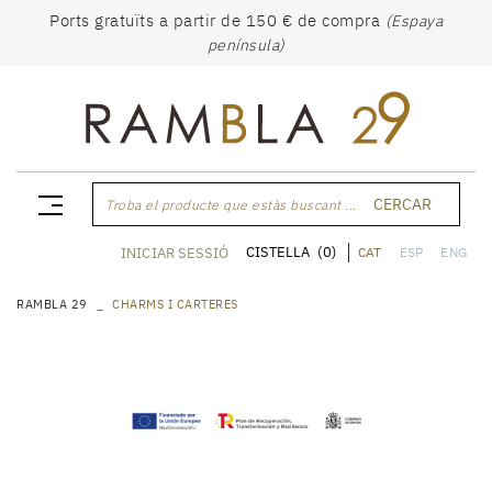
Ports gratuïts a partir de 150 € de compra
(Espaya
península)
CERCAR
Troba el producte que estàs buscant ...
CISTELLA
(0)
INICIAR SESSIÓ
CAT
ESP
ENG
RAMBLA 29
CHARMS I CARTERES