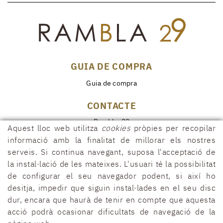
GUIA DE COMPRA
Guia de compra
CONTACTE
Rambla, 29
Aquest lloc web utilitza
cookies
pròpies per recopilar
17600 FIGUERES (Girona)
informació amb la finalitat de millorar els nostres
972 50 00 07
serveis. Si continua navegant, suposa l'acceptació de
690 91 26 40
la instal·lació de les mateixes. L'usuari té la possibilitat
de configurar el seu navegador podent, si així ho
rambla29@rambla29.com
desitja, impedir que siguin instal·lades en el seu disc
dur, encara que haurà de tenir en compte que aquesta
acció podrà ocasionar dificultats de navegació de la