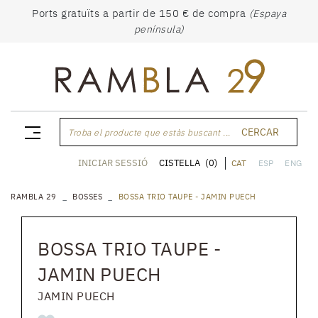
Ports gratuïts a partir de 150 € de compra
(Espaya
península)
CERCAR
Troba el producte que estàs buscant ...
CISTELLA
(0)
INICIAR SESSIÓ
CAT
ESP
ENG
RAMBLA 29
BOSSES
BOSSA TRIO TAUPE - JAMIN PUECH
BOSSA TRIO TAUPE -
JAMIN PUECH
JAMIN PUECH