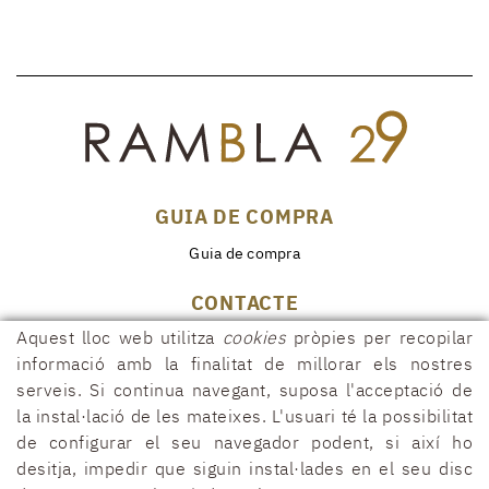
GUIA DE COMPRA
Guia de compra
CONTACTE
Aquest lloc web utilitza
cookies
pròpies per recopilar
Rambla, 29
17600 FIGUERES (Girona)
informació amb la finalitat de millorar els nostres
serveis. Si continua navegant, suposa l'acceptació de
972 50 00 07
la instal·lació de les mateixes. L'usuari té la possibilitat
690 91 26 40
de configurar el seu navegador podent, si així ho
rambla29@rambla29.com
desitja, impedir que siguin instal·lades en el seu disc