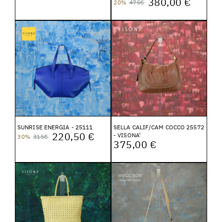
380,00 €
20%
475€
SUNRISE ENERGIA - 25111
SELLA CALIF/CAM COCCO 25572
220,50 €
- VISONA'
30%
315€
375,00 €