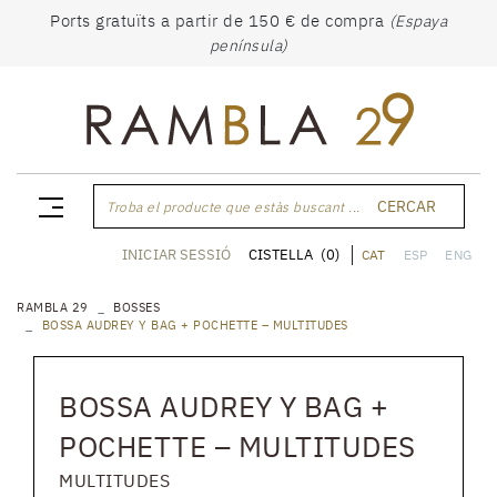
Ports gratuïts a partir de 150 € de compra
(Espaya
península)
CERCAR
Troba el producte que estàs buscant ...
CISTELLA
(0)
INICIAR SESSIÓ
CAT
ESP
ENG
RAMBLA 29
BOSSES
BOSSA AUDREY Y BAG + POCHETTE – MULTITUDES
BOSSA AUDREY Y BAG +
POCHETTE – MULTITUDES
MULTITUDES