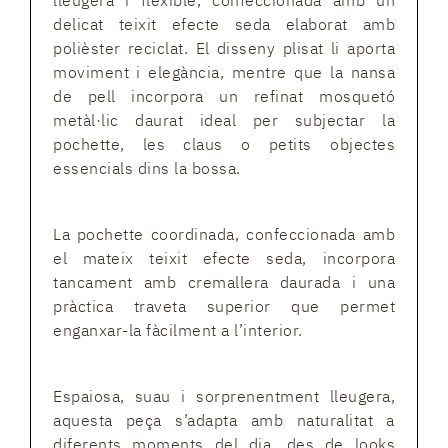
lleugera i flexible, confeccionada amb un
delicat teixit efecte seda elaborat amb
polièster reciclat. El disseny plisat li aporta
moviment i elegància, mentre que la nansa
de pell incorpora un refinat mosquetó
metàl·lic daurat ideal per subjectar la
pochette, les claus o petits objectes
essencials dins la bossa.
La pochette coordinada, confeccionada amb
el mateix teixit efecte seda, incorpora
tancament amb cremallera daurada i una
pràctica traveta superior que permet
enganxar-la fàcilment a l’interior.
Espaiosa, suau i sorprenentment lleugera,
aquesta peça s’adapta amb naturalitat a
diferents moments del dia, des de looks