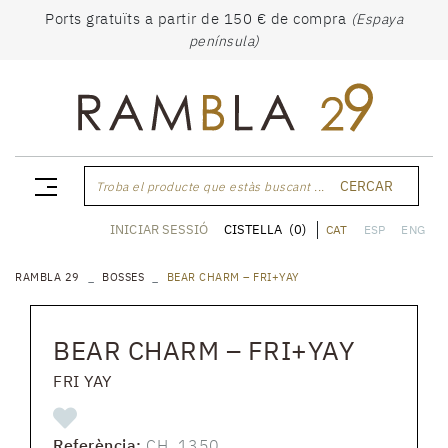
Ports gratuïts a partir de 150 € de compra
(Espaya
península)
CERCAR
Troba el producte que estàs buscant ...
CISTELLA
(0)
INICIAR SESSIÓ
CAT
ESP
ENG
RAMBLA 29
BOSSES
BEAR CHARM – FRI+YAY
BEAR CHARM – FRI+YAY
FRI YAY
Referència:
CH_1350