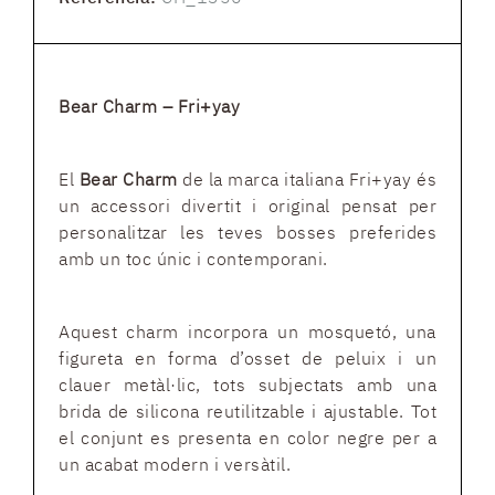
Bear Charm – Fri+yay
El
Bear Charm
de la marca italiana Fri+yay és
un accessori divertit i original pensat per
personalitzar les teves bosses preferides
amb un toc únic i contemporani.
Aquest charm incorpora un mosquetó, una
figureta en forma d’osset de peluix i un
clauer metàl·lic, tots subjectats amb una
brida de silicona reutilitzable i ajustable. Tot
el conjunt es presenta en color negre per a
un acabat modern i versàtil.