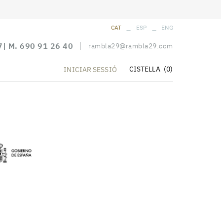
_
_
CAT
ESP
ENG
7
| M.
690 91 26 40
rambla29@rambla29.com
CISTELLA
(0)
INICIAR SESSIÓ