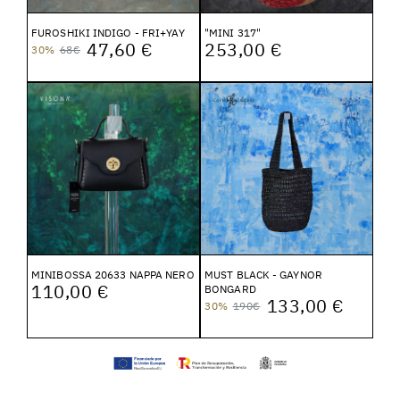
FUROSHIKI INDIGO - FRI+YAY
"MINI 317"
47,60 €
253,00 €
30%
68€
MINIBOSSA 20633 NAPPA NERO
MUST BLACK - GAYNOR
110,00 €
BONGARD
133,00 €
30%
190€