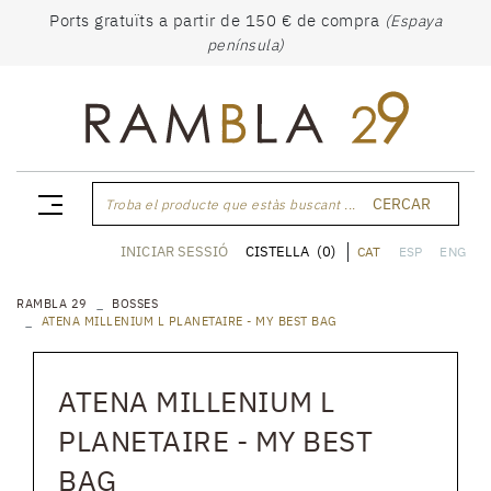
Ports gratuïts a partir de 150 € de compra
(Espaya
península)
CERCAR
Troba el producte que estàs buscant ...
CISTELLA
(0)
INICIAR SESSIÓ
CAT
ESP
ENG
RAMBLA 29
BOSSES
ATENA MILLENIUM L PLANETAIRE - MY BEST BAG
ATENA MILLENIUM L
PLANETAIRE - MY BEST
BAG