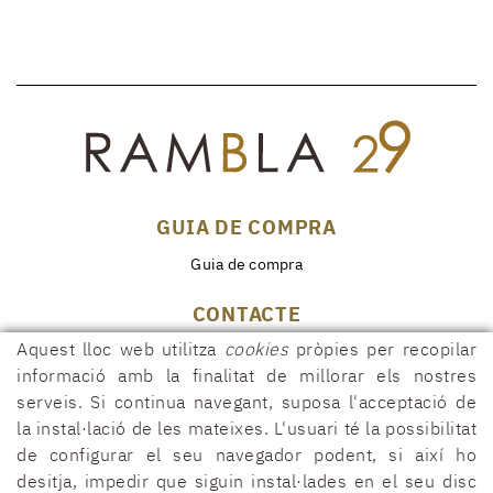
GUIA DE COMPRA
Guia de compra
CONTACTE
Aquest lloc web utilitza
cookies
pròpies per recopilar
Rambla, 29
17600 FIGUERES (Girona)
informació amb la finalitat de millorar els nostres
serveis. Si continua navegant, suposa l'acceptació de
972 50 00 07
la instal·lació de les mateixes. L'usuari té la possibilitat
690 91 26 40
de configurar el seu navegador podent, si així ho
rambla29@rambla29.com
desitja, impedir que siguin instal·lades en el seu disc