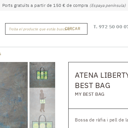
Ports gratuïts a partir de 150 € de compra
(Espaya península)
T.
972 50 00 0
CERCAR
Troba el producte que estàs buscant ...
G
ATENA LIBERTY
BEST BAG
MY BEST BAG
Bossa de ràfia i pell de 