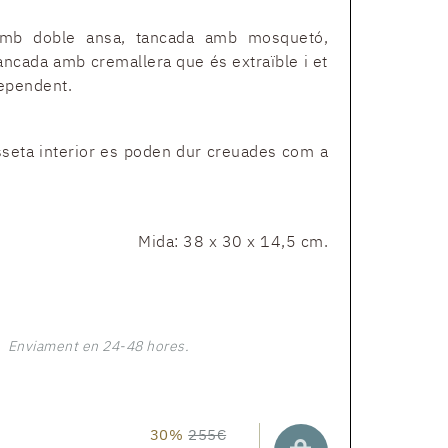
amb doble ansa, tancada amb mosquetó,
tancada amb cremallera que és extraïble i et
ependent.
sseta interior es poden dur creuades com a
Mida: 38 x 30 x 14,5 cm.
Enviament en 24-48 hores.
30%
255€