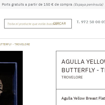
Ports gratuïts a partir de 150 € de compra
(Espaya península)
T.
972 50 00 0
CERCAR
Troba el producte que estàs buscant ...
UTTERFLY - TROVELORE
AGULLA YELLO
BUTTERFLY - 
TROVELORE
Agulla Yellow Breast Flat