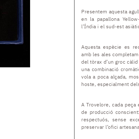
Presentem aquesta agull
en la papallona Yellow-
l’Índia i el sud-est asiàti
Aquesta espècie es rec
amb les ales completam
del tòrax d’un groc càli
una combinació cromàtic
vola a poca alçada, most
hoste, especialment de
A Trovelore, cada peça 
de producció conscient
respectuós, sense exce
preservar l’ofici artesan