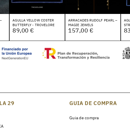
–
AGULLA YELLOW COSTER
ARRACADES RUDOLF PEARL –
AGU
BUTTERFLY - TROVELORE
MAGIE JEWELS
ST
89,00 €
157,00 €
83
LA 29
GUIA DE COMPRA
Guia de compra
IA