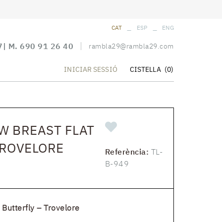
_
_
CAT
ESP
ENG
7
| M.
690 91 26 40
rambla29@rambla29.com
CISTELLA
(0)
INICIAR SESSIÓ
W BREAST FLAT
TROVELORE
Referència:
TL-
B-949
 Butterfly – Trovelore