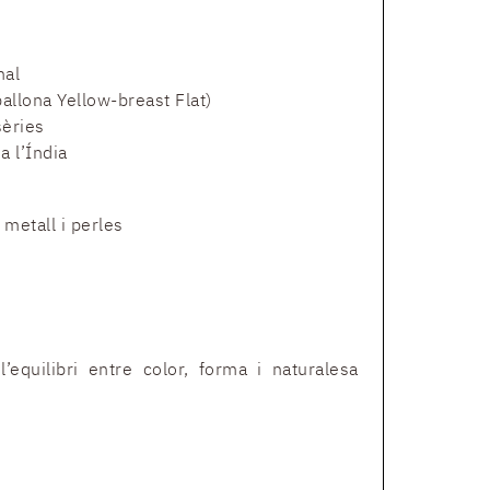
nal
pallona Yellow-breast Flat)
sèries
a l’Índia
 metall i perles
equilibri entre color, forma i naturalesa