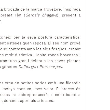
a brodada de la marca Trovelore, inspirada
breast Flat (
Gerosis bhagava
), present a
c.
oneix per la seva postura característica,
ent esteses quan reposa. El seu nom prové
d que contrasta amb les ales fosques, creant
a molt distintiva. Habita zones boscoses i
rant una gran fidelitat a les seves plantes
ls gèneres
Dalbergia
i
Pterocarpus
.
es crea en petites sèries amb una filosofia
: menys consum, més valor. El procés és
ssos ni sobreproducció, i contribueix a
al, donant suport als artesans.