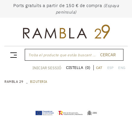
Ports gratuïts a partir de 150 € de compra
(Espaya
península)
CERCAR
Troba el producte que estàs buscant ...
CISTELLA
(0)
INICIAR SESSIÓ
CAT
ESP
ENG
RAMBLA 29
BIJUTERIA