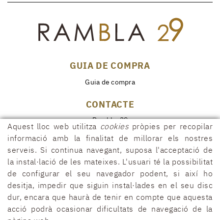
GUIA DE COMPRA
Guia de compra
CONTACTE
Rambla, 29
Aquest lloc web utilitza
cookies
pròpies per recopilar
17600 FIGUERES (Girona)
informació amb la finalitat de millorar els nostres
972 50 00 07
serveis. Si continua navegant, suposa l'acceptació de
690 91 26 40
la instal·lació de les mateixes. L'usuari té la possibilitat
de configurar el seu navegador podent, si així ho
rambla29@rambla29.com
desitja, impedir que siguin instal·lades en el seu disc
dur, encara que haurà de tenir en compte que aquesta
acció podrà ocasionar dificultats de navegació de la