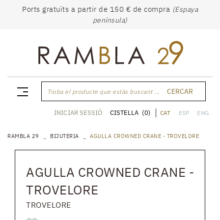
Ports gratuïts a partir de 150 € de compra
(Espaya
península)
CERCAR
Troba el producte que estàs buscant ...
CISTELLA
(0)
INICIAR SESSIÓ
CAT
ESP
ENG
RAMBLA 29
BIJUTERIA
AGULLA CROWNED CRANE - TROVELORE
AGULLA CROWNED CRANE -
TROVELORE
TROVELORE